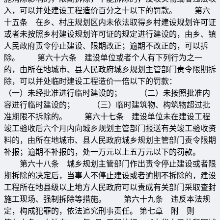
入，可以并处建设工程造价百分之十以下的罚款。 第六
十五条 在乡、村庄规划区内未依法取得乡村建设规划许可证
或者未按照乡村建设规划许可证的规定进行建设的，由乡、镇
人民政府责令停止建设、限期改正；逾期不改正的，可以拆
除。 第六十六条 建设单位或者个人有下列行为之一
的，由所在地城市、县人民政府城乡规划主管部门责令限期拆
除，可以并处临时建设工程造价一倍以下的罚款：
（一）未经批准进行临时建设的； （二）未按照批准内
容进行临时建设的； （三）临时建筑物、构筑物超过批
准期限不拆除的。 第六十七条 建设单位未在建设工程
竣工验收后六个月内向城乡规划主管部门报送有关竣工验收资
料的，由所在地城市、县人民政府城乡规划主管部门责令限期
补报；逾期不补报的，处一万元以上五万元以下的罚款。
第六十八条 城乡规划主管部门作出责令停止建设或者限
期拆除的决定后，当事人不停止建设或者逾期不拆除的，建设
工程所在地县级以上地方人民政府可以责成有关部门采取查封
施工现场、强制拆除等措施。 第六十九条 违反本法规
定，构成犯罪的，依法追究刑事责任。 第七章 附 则