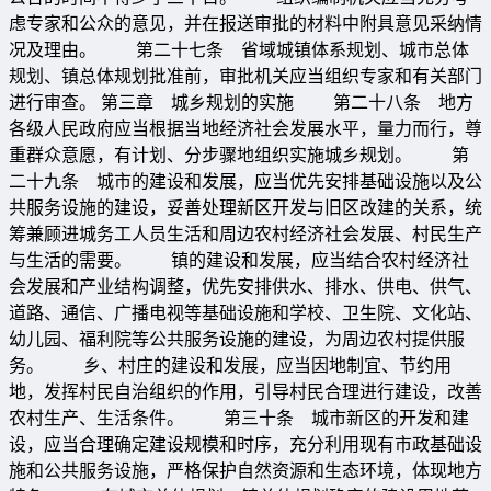
虑专家和公众的意见，并在报送审批的材料中附具意见采纳情
况及理由。 第二十七条 省域城镇体系规划、城市总体
规划、镇总体规划批准前，审批机关应当组织专家和有关部门
进行审查。 第三章 城乡规划的实施 第二十八条 地方
各级人民政府应当根据当地经济社会发展水平，量力而行，尊
重群众意愿，有计划、分步骤地组织实施城乡规划。 第
二十九条 城市的建设和发展，应当优先安排基础设施以及公
共服务设施的建设，妥善处理新区开发与旧区改建的关系，统
筹兼顾进城务工人员生活和周边农村经济社会发展、村民生产
与生活的需要。 镇的建设和发展，应当结合农村经济社
会发展和产业结构调整，优先安排供水、排水、供电、供气、
道路、通信、广播电视等基础设施和学校、卫生院、文化站、
幼儿园、福利院等公共服务设施的建设，为周边农村提供服
务。 乡、村庄的建设和发展，应当因地制宜、节约用
地，发挥村民自治组织的作用，引导村民合理进行建设，改善
农村生产、生活条件。 第三十条 城市新区的开发和建
设，应当合理确定建设规模和时序，充分利用现有市政基础设
施和公共服务设施，严格保护自然资源和生态环境，体现地方