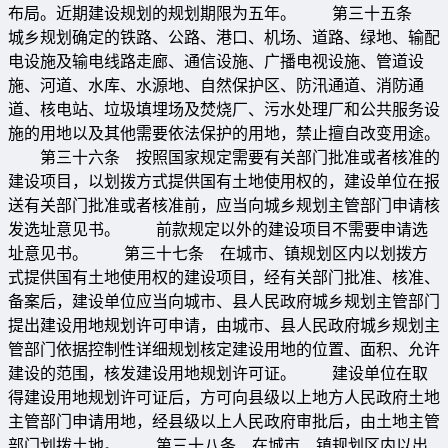
布局。近期建设规划的规划期限为五年。 第三十五条
城乡规划确定的铁路、公路、港口、机场、道路、绿地、输配
电设施及输电线路走廊、通信设施、广播电视设施、管道设
施、河道、水库、水源地、自然保护区、防汛通道、消防通
道、核电站、垃圾填埋场及焚烧厂、污水处理厂和公共服务设
施的用地以及其他需要依法保护的用地，禁止擅自改变用途。
第三十六条 按照国家规定需要有关部门批准或者核准的
建设项目，以划拨方式提供国有土地使用权的，建设单位在报
送有关部门批准或者核准前，应当向城乡规划主管部门申请核
发选址意见书。 前款规定以外的建设项目不需要申请选
址意见书。 第三十七条 在城市、镇规划区内以划拨方
式提供国有土地使用权的建设项目，经有关部门批准、核准、
备案后，建设单位应当向城市、县人民政府城乡规划主管部门
提出建设用地规划许可申请，由城市、县人民政府城乡规划主
管部门依据控制性详细规划核定建设用地的位置、面积、允许
建设的范围，核发建设用地规划许可证。 建设单位在取
得建设用地规划许可证后，方可向县级以上地方人民政府土地
主管部门申请用地，经县级以上人民政府审批后，由土地主管
部门划拨土地。 第三十八条 在城市、镇规划区内以出