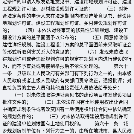
定条件的申请人核发选址意见书、建设用地规划许可证、建设
工程规划许可证、乡村建设规划许可证的； （三）对符
合法定条件的申请人未在法定期限内核发选址意见书、建设用
地规划许可证、建设工程规划许可证、乡村建设规划许可证
的； （四）未依法对经审定的修建性详细规划、建设工
程设计方案的总平面图予以公布的； （五）同意修改修
建性详细规划、建设工程设计方案的总平面图前未采取听证会
等形式听取利害关系人的意见的； （六）发现未依法取
得规划许可或者违反规划许可的规定在规划区内进行建设的行
为，而不予查处或者接到举报后不依法处理的。 第六十
一条 县级以上人民政府有关部门有下列行为之一的，由本级
人民政府或者上级人民政府有关部门责令改正，通报批评；对
直接负责的主管人员和其他直接责任人员依法给予处分：
（一）对未依法取得选址意见书的建设项目核发建设项目
批准文件的； （二）未依法在国有土地使用权出让合同
中确定规划条件或者改变国有土地使用权出让合同中依法确定
的规划条件的； （三）对未依法取得建设用地规划许可
证的建设单位划拨国有土地使用权的。 第六十二条 城
乡规划编制单位有下列行为之一的，由所在地城市、县人民政