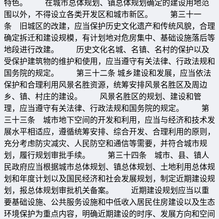
特色。 在城市总体规划、镇总体规划确定的建设用地范
围以外，不得设立各类开发区和城市新区。 第三十一
条 旧城区的改建，应当保护历史文化遗产和传统风貌，合理
确定拆迁和建设规模，有计划地对危房集中、基础设施落后等
地段进行改建。 历史文化名城、名镇、名村的保护以及
受保护建筑物的维护和使用，应当遵守有关法律、行政法规和
国务院的规定。 第三十二条 城乡建设和发展，应当依法
保护和合理利用风景名胜资源，统筹安排风景名胜区及周边
乡、镇、村庄的建设。 风景名胜区的规划、建设和管
理，应当遵守有关法律、行政法规和国务院的规定。 第
三十三条 城市地下空间的开发和利用，应当与经济和技术发
展水平相适应，遵循统筹安排、综合开发、合理利用的原则，
充分考虑防灾减灾、人民防空和通信等需要，并符合城市规
划，履行规划审批手续。 第三十四条 城市、县、镇人
民政府应当根据城市总体规划、镇总体规划、土地利用总体规
划和年度计划以及国民经济和社会发展规划，制定近期建设规
划，报总体规划审批机关备案。 近期建设规划应当以重
要基础设施、公共服务设施和中低收入居民住房建设以及生态
环境保护为重点内容，明确近期建设的时序、发展方向和空间