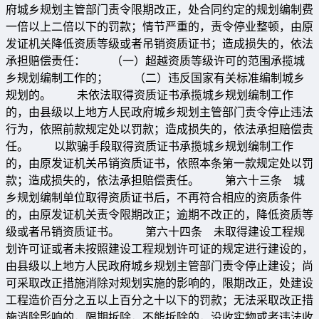
府城乡规划主管部门责令限期改正，处合同约定的规划编制费
一倍以上二倍以下的罚款；情节严重的，责令停业整顿，由原
发证机关降低资质等级或者吊销资质证书；造成损失的，依法
承担赔偿责任： （一）超越资质等级许可的范围承揽城
乡规划编制工作的； （二）违反国家有关标准编制城乡
规划的。 未依法取得资质证书承揽城乡规划编制工作
的，由县级以上地方人民政府城乡规划主管部门责令停止违法
行为，依照前款规定处以罚款；造成损失的，依法承担赔偿责
任。 以欺骗手段取得资质证书承揽城乡规划编制工作
的，由原发证机关吊销资质证书，依照本条第一款规定处以罚
款；造成损失的，依法承担赔偿责任。 第六十三条 城
乡规划编制单位取得资质证书后，不再符合相应的资质条件
的，由原发证机关责令限期改正；逾期不改正的，降低资质等
级或者吊销资质证书。 第六十四条 未取得建设工程规
划许可证或者未按照建设工程规划许可证的规定进行建设的，
由县级以上地方人民政府城乡规划主管部门责令停止建设；尚
可采取改正措施消除对规划实施的影响的，限期改正，处建设
工程造价百分之五以上百分之十以下的罚款；无法采取改正措
施消除影响的，限期拆除，不能拆除的，没收实物或者违法收