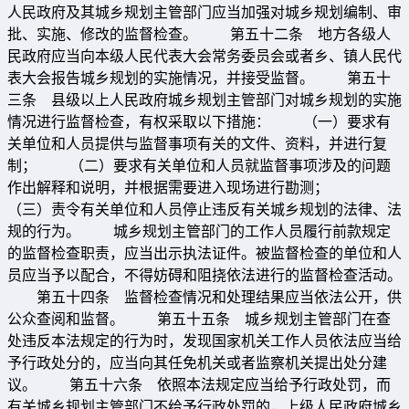
人民政府及其城乡规划主管部门应当加强对城乡规划编制、审
批、实施、修改的监督检查。 第五十二条 地方各级人
民政府应当向本级人民代表大会常务委员会或者乡、镇人民代
表大会报告城乡规划的实施情况，并接受监督。 第五十
三条 县级以上人民政府城乡规划主管部门对城乡规划的实施
情况进行监督检查，有权采取以下措施： （一）要求有
关单位和人员提供与监督事项有关的文件、资料，并进行复
制； （二）要求有关单位和人员就监督事项涉及的问题
作出解释和说明，并根据需要进入现场进行勘测；
（三）责令有关单位和人员停止违反有关城乡规划的法律、法
规的行为。 城乡规划主管部门的工作人员履行前款规定
的监督检查职责，应当出示执法证件。被监督检查的单位和人
员应当予以配合，不得妨碍和阻挠依法进行的监督检查活动。
第五十四条 监督检查情况和处理结果应当依法公开，供
公众查阅和监督。 第五十五条 城乡规划主管部门在查
处违反本法规定的行为时，发现国家机关工作人员依法应当给
予行政处分的，应当向其任免机关或者监察机关提出处分建
议。 第五十六条 依照本法规定应当给予行政处罚，而
有关城乡规划主管部门不给予行政处罚的，上级人民政府城乡